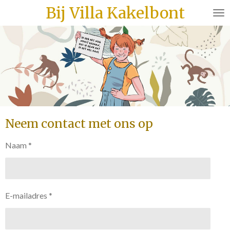
Bij Villa Kakelbont
Ga
direct
naar
de
hoofdinhoud
Neem contact met ons op
Naam *
E-mailadres *